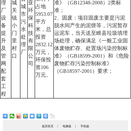
理
城
亚
准》（GB12348-2008）2类标
城
占地
厂
关
环
准；
市
5953.07
设
镇
保
2、固废：项目固废主要是污泥
污
平方
备
小
科
脱水间产生的泥饼等，污泥暂存
水
米，总
提
门
技
运泥车，当天送至睢县垃圾填埋
处
投资
升
里
有
场处理，确保满足《一般工业固
理
2832.12
及
村
限
体废物贮存、处置场污染控制标
厂
万元，
管
口
公
准》（GB18599-2001）和《危险
环保投
网
司
废物贮存污染控制标准》
资106
配
（GB18597-2001）要求；
万元。
套
工
程
|
|
返回首页
电脑版
手机版