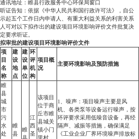
通讯地址：睢县行政服务中心环保局窗口
听证告知：依据《中华人民共和国行政许可法》，自公
示起五个工作日内申请人、有重大利益关系的利害关系
人可对以下拟作出的建设项目环境影响评价文件批复决
定要求听证。
拟审批的建设项目环境影响评价文件
项
建
建
环
目
设
设
评
项目概
主要环境影响及预防措施
名
地
单
机
况
称
点
位
构
睢
县
该项目
城
1、噪声：项目噪声主要是风
位于商
市
机、各类泵等设备运行噪声，按
丘市睢
污
江
环评要求采用低噪音设备，再经
县城关
水
睢
西
隔声、减振等措施，确保满足
睢
镇小门
处
县
圣
《工业企业厂界环境噪声排放标
县
里村，