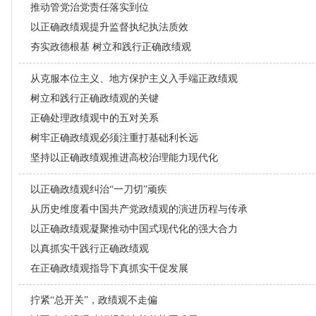
推动管党治党责任落实到位
以正确政绩观提升监督执纪执法质效
夯实政德根基 树立和践行正确政绩观
从克服本位主义、地方保护主义入手端正政绩观
树立和践行正确政绩观的关键
正确处理政绩观中的五对关系
树牢正确政绩观必须注重打基础利长远
坚持以正确政绩观推进高校治理能力现代化
以正确政绩观纠治“一刀切”顽疾
从历史维度看中国共产党政绩观的演进历程与传承
以正确政绩观凝聚推动中国式现代化的强大合力
以真抓实干践行正确政绩观
在正确政绩观指导下真抓实干促发展
拧紧“总开关”，政绩观不走偏