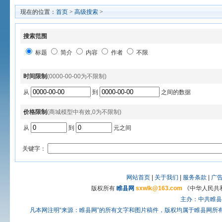
现在的位置：
首页
>
高级搜索
>
搜索范围
标题
简介
内容
作者
不限
时间限制
(0000-00-00为不限制)
从
到
之间的数据
价格限制
(商城模型中有效,0为不限制)
从
到
元之间
关键字：
网站首页
|
关于我们
|
服务条款
|
广
版权所有
睢县网
sxwlk@163.com
《中华人民共和
主办：中共睢县
凡本网注明“来源：睢县网”的所有文字和图片稿件，版权均属于睢县网