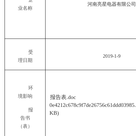
河南亮星电器有限公司
业名称
受
201
9
-
1
-
9
理日期
环
境影响
报告表.doc
0e4212c678c9f7de26756c61ddd03985
报
KB)
告书
（表）