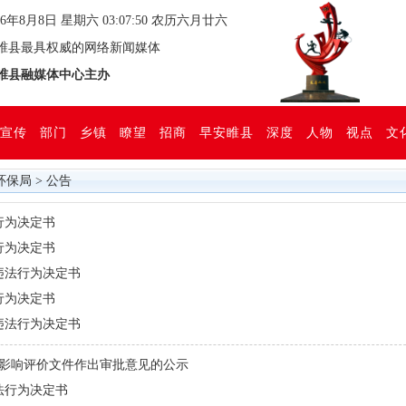
26年8月8日 星期六 03:07:50 农历六月廿六
县最具权威的网络新闻媒体
县融媒体中心主办
宣传
部门
乡镇
瞭望
招商
早安睢县
深度
人物
视点
文
环保局
>
公告
行为决定书
行为决定书
违法行为决定书
行为决定书
违法行为决定书
环境影响评价文件作出审批意见的公示
法行为决定书