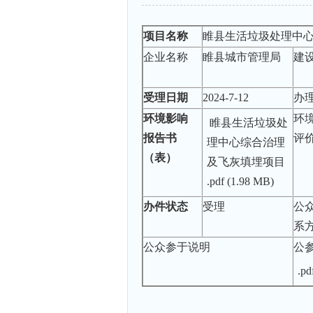
项目名称
睢县生活垃圾处理中
企业名称
睢县城市管理局
建
受理日期
2024-7-12
办
环境影响
环
睢县生活垃圾处
报告书
评
理中心综合治理
（表）
及飞灰填埋项目
.pdf
(1.98 MB)
办件状态
受理
公
系
公众参于说明
公
.pd