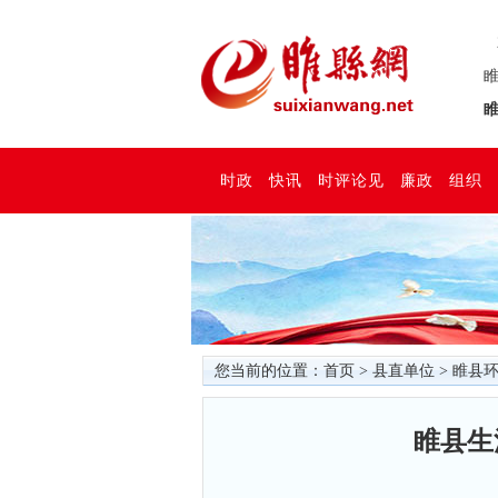
睢
睢
时政
快讯
时评论见
廉政
组织
您当前的位置：
首页
>
县直单位
>
睢县
睢县生