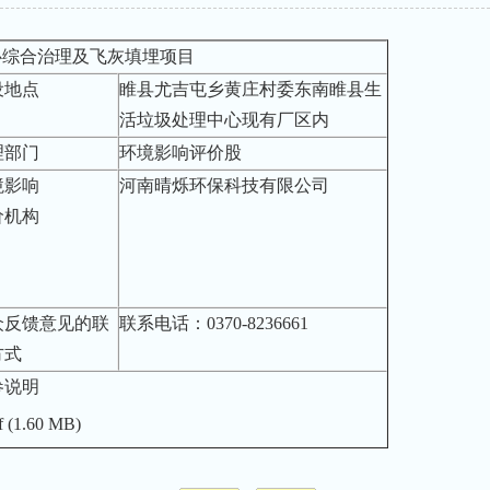
心综合治理及飞灰填埋项目
设地点
睢县尤吉屯乡黄庄村委东南睢县生
活垃圾处理中心现有厂区内
理部门
环境影响评价股
境影响
河南晴烁环保科技有限公司
价机构
众反馈意见的联
联系电话：0370-8236661
方式
参说明
f
(1.60 MB)