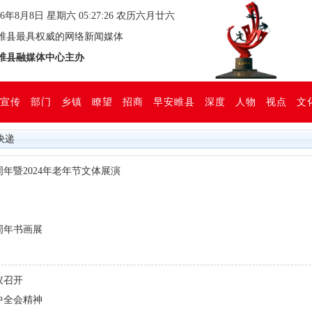
26年8月8日 星期六 05:27:26 农历六月廿六
县最具权威的网络新闻媒体
县融媒体中心主办
宣传
部门
乡镇
瞭望
招商
早安睢县
深度
人物
视点
文
快递
年暨2024年老年节文体展演
周年书画展
议召开
中全会精神