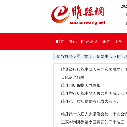
20
睢
睢
时政
快讯
时评论见
廉政
组织
您当前的位置：
首页
>
新闻中心
>
时讯
睢县举行庆祝中华人民共和国成立75周
大风蓝色预警
睢县国庆假期天气预报
睢县举行庆祝中华人民共和国成立75
睢县第一次归侨侨眷代表大会召开
睢县第十六届人大常委会第二十次会
王葆华到孙聚寨乡宣讲党的二十届三