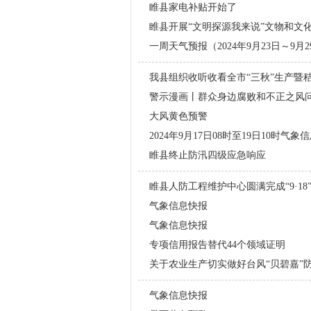
睢县家电补贴开始了
睢县开展“文明探源我来说”文物和文
一周天气预报（2024年9月23日～9月2
我县组织收听收看全市“三秋”生产暨
警示漫画丨群众身边腐败和不正之风
大风黄色预警
2024年9月17日08时至19日10时气象
睢县终止防汛四级应急响应
睢县人防工程维护中心圆满完成“9·18
气象信息快报
气象信息快报
专项信用报告替代44个领域证明
关于农业生产切实做好台风“贝碧嘉”
气象信息快报