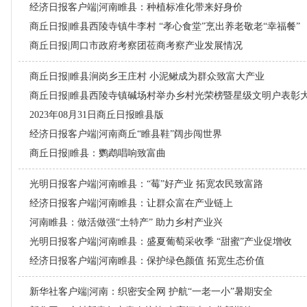
经济日报客户端|河南睢县：种植标准化带来好身价
商丘日报|睢县西陵寺镇牛李村 “孝心食堂”烹出养老敬老“幸福餐”
商丘日报|周口市政府考察团莅商考察产业发展情况
商丘日报|睢县涧岗乡王庄村 小泥鳅成为群众致富大产业
商丘日报|睢县西陵寺镇碱场村举办乡村光荣榜暨星级文明户表彰
2023年08月31日商丘日报睢县版
经济日报客户端|河南商丘“睢县鞋”阔步闯世界
商丘日报|睢县：鹦鹉唱响致富曲
光明日报客户端|河南睢县：“莓”好产业 拓宽农民致富路
经济日报客户端|河南睢县：让群众富在产业链上
河南睢县：做活做强“土特产” 助力乡村产业兴
光明日报客户端|河南睢县：盛夏葡萄采收季 “甜蜜”产业促增收
经济日报客户端|河南睢县：保护绿色颜值 拓宽生态价值
新华社客户端|河南：织密安全网 护航“一老一小”暑期安全