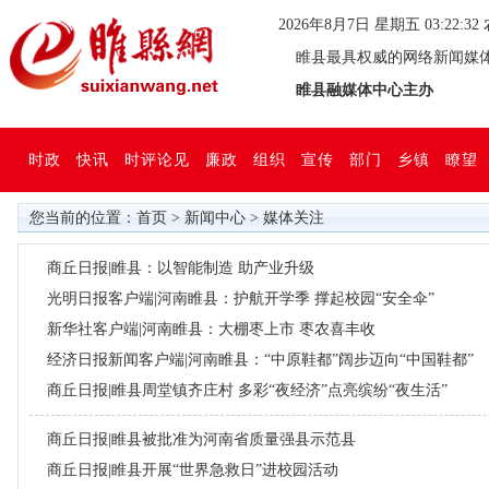
2026年8月7日 星期五 03:22:
睢县最具权威的网络新闻媒
睢县融媒体中心主办
时政
快讯
时评论见
廉政
组织
宣传
部门
乡镇
瞭望
您当前的位置：
首页
>
新闻中心
>
媒体关注
商丘日报|睢县：以智能制造 助产业升级
光明日报客户端|河南睢县：护航开学季 撑起校园“安全伞”
新华社客户端|河南睢县：大棚枣上市 枣农喜丰收
经济日报新闻客户端|河南睢县：“中原鞋都”阔步迈向“中国鞋都”
商丘日报|睢县周堂镇齐庄村 多彩“夜经济”点亮缤纷“夜生活”
商丘日报|睢县被批准为河南省质量强县示范县
商丘日报|睢县开展“世界急救日”进校园活动