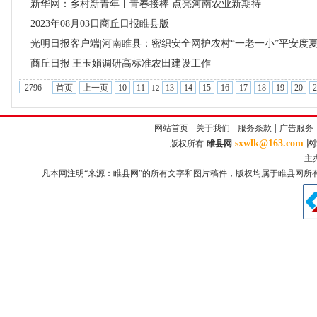
新华网：乡村新青年丨青春接棒 点亮河南农业新期待
2023年08月03日商丘日报睢县版
光明日报客户端|河南睢县：密织安全网护农村“一老一小”平安度
商丘日报|王玉娟调研高标准农田建设工作
首页
上一页
10
11
13
14
15
16
17
18
19
20
2
2796
12
|
|
|
网站首页
关于我们
服务条款
广告服务
sxwlk@163.com
网
版权所有
睢县网
主
凡本网注明“来源：睢县网”的所有文字和图片稿件，版权均属于睢县网