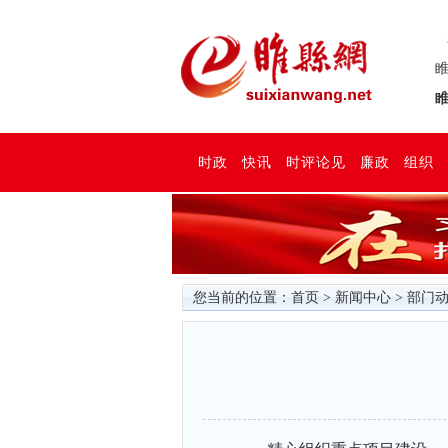
睢
睢
时政
快讯
时评论见
廉政
组织
您当前的位置：
首页
>
新闻中心
>
部门