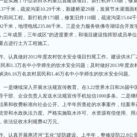
是实施了小型农田水利重点县建设项目。新打机井133眼，修复旧
26.37千米，疏浚沟渠10.29千米，新建桥梁29座，发展节水灌溉
力田间工程。新打机井175眼，修复旧井110眼，疏浚沟渠15.0
3.92千米，地埋电线235.86千米。三是全力服务铁佛寺湖综合
湖，二年成景，三年成区”的进度要求，和项目建设指挥部成员单
重点进行土方工程施工。
。认真做好2012年度农村饮水安全项目扫尾工作。建设供水厂
居民和1.3万名中小学师生的饮水安全问题；及时做好2013年度
决6.16万名农村居民和1.46万名中小学师生的饮水安全问题。
一是继续深入开展水法规宣传教育。在3.22世界水日和26届中
领导干部、企业负责人发送水法规宣传手机短信1000多条。二是
结果和收费标准向社会公开。上半年所查处的水事案件，结案率达
统管和水政执法力度。严格实施取水许可、水资源有偿使用、用
，依法征收水利规费42万元。
。认真开展惠济河“五化”堤防建设。上半年，整修堤防22.8公里