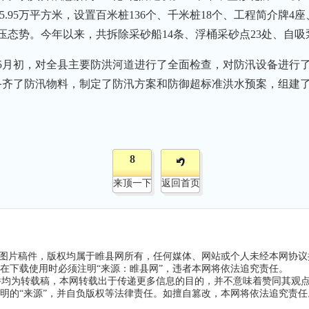
15.95万平方米，设置百米桩136个、千米桩18个、工程简介牌4
态势。今年以来，共拆除采砂船14条、浮桶采砂点23处、自吸
5月初，对全县主要防洪河道进行了全面检查，对防汛设备进行
足备齐了防汛物料，制定了防汛方案和防御超标准洪水预案，组建
8
来顶一下
返回首页
和图片稿件，版权均属于睢县网所有，任何媒体、网站或个人未经本网协
在下载使用时必须注明“来源：睢县网”，违者本网将依法追究责任。
稿件均为转载稿，本网转载出于传递更多信息的目的，并不意味着赞同其观
明的“来源”，并自负版权等法律责任。如擅自篡改，本网将依法追究责