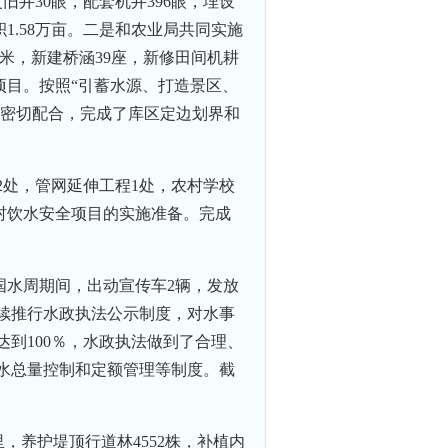
井30眼，配套机井396眼，埋设
面积1.58万亩。二是和农业局共同实施
4千米，新建桥涵39座，新修田间机耕
开发项目。按照“引蓄水源、打造景区、
位密切配合，完成了库区定边划界和
2处，管网延伸工程1处，农村学校
农村饮水安全项目的实施准备。完成
国水周期间，出动宣传车2辆，发放
继续推行水政执法公示制度，对水事
到100％，水政执法做到了合理、
水总量控制和定额管理等制度。截
，养护堤顶行道林4552株，补植内