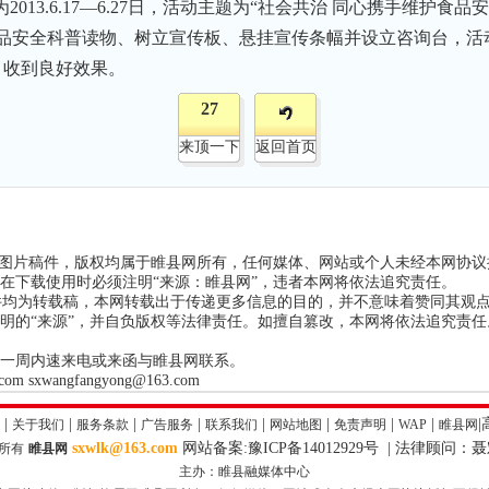
013.6.17—6.27日，活动主题为“社会共治 同心携手维护食
品安全科普读物、树立宣传板、悬挂宣传条幅并设立咨询台，活
次，收到良好效果。
27
来顶一下
返回首页
和图片稿件，版权均属于睢县网所有，任何媒体、网站或个人未经本网协
在下载使用时必须注明“来源：睢县网”，违者本网将依法追究责任。
稿件均为转载稿，本网转载出于传递更多信息的目的，并不意味着赞同其观
明的“来源”，并自负版权等法律责任。如擅自篡改，本网将依法追究责
一周内速来电或来函与睢县网联系。
 sxwangfangyong@163.com
|
|
|
|
|
|
|
|
|
关于我们
服务条款
广告服务
联系我们
网站地图
免责声明
WAP
睢县网
sxwlk@163.com
网站备案:豫ICP备14012929号 | 法律顾问：
所有
睢县网
主办：睢县融媒体中心