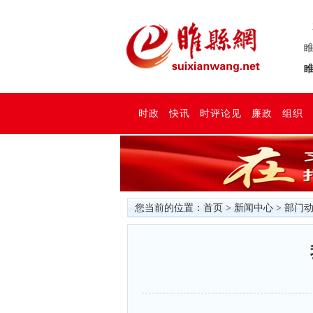
睢
睢
时政
快讯
时评论见
廉政
组织
您当前的位置：
首页
>
新闻中心
>
部门