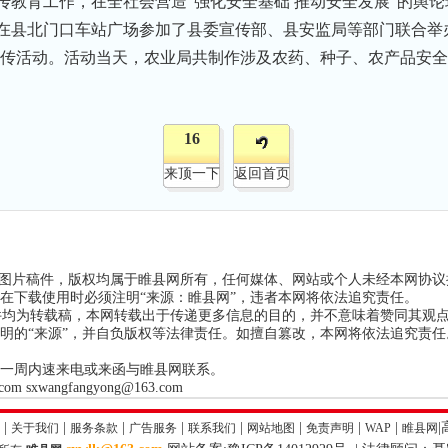
传教育工作，在全社会营造“强化安全基础 推动安全发展”的舆
，在县北门口车站广场参加了县委宣传部、县安监局等部门联合举
主题宣传活动。活动当天，农业局共制作涉及农药、种子、农产品安
16
来顶一下
返回首页
和图片稿件，版权均属于睢县网所有，任何媒体、网站或个人未经本网协
在下载使用时必须注明“来源：睢县网”，违者本网将依法追究责任。
稿件均为转载稿，本网转载出于传递更多信息的目的，并不意味着赞同其观
明的“来源”，并自负版权等法律责任。如擅自篡改，本网将依法追究责
一周内速来电或来函与睢县网联系。
 sxwangfangyong@163.com
|
|
|
|
|
|
|
|
|
关于我们
服务条款
广告服务
联系我们
网站地图
免责声明
WAP
睢县网