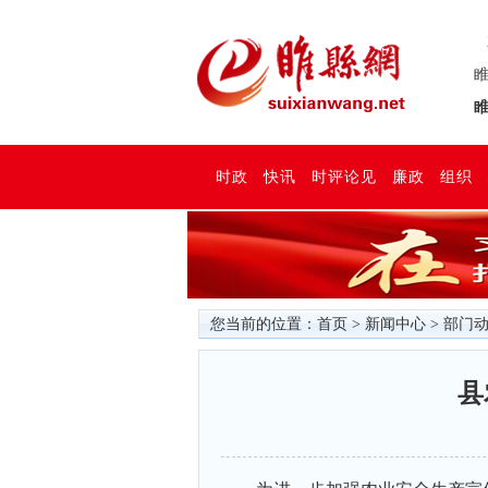
睢
睢
时政
快讯
时评论见
廉政
组织
您当前的位置：
首页
>
新闻中心
>
部门
县