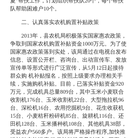
夏”帮扶工作，计划组织帮扶队20个，每个帮扶
队帮助困难户10个。
二、认真落实农机购置补贴政策
2013年，县农机局积极落实国家惠农政策，
争取到国家农机购置补贴资金1000万元。为了使
国家惠农政策落到实处，该局通过在电视台发布
信息、设置公开栏、咨询台、出动宣传车、发放
宣传单等形式进行广泛宣传，从5月12日起接待
群众购 机补贴报名，按照上级要求办理相关手
续，实施购机补贴。目前，已落实补贴资金920
万元，完成机具总量809台，其中玉米小麦联合
收割机176台、玉米收割机22台、大型拖拉机96
台、深松机16台、农用挖掘机9台、花生收获机
15台、小麦秸秆粉碎机85台、旋耕机116台、还
田机128台、玉米播种机108台、其他机具38部，
受益农户560多户。该局将严格操作程序,加快推