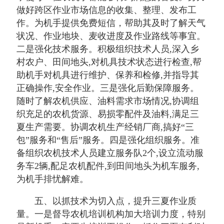
做好跨区作业市场信息的收集、整理、发布工
作。为机手提供免费短信，帮助其及时了解天气
状况、作业地块、麦收进度及作业路线等事宜。
二是强化技术服务。积极组织技术人员,深入乡
村农户、田间地头,对机具技术状态进行检查,帮
助机手对机具进行维护、保养和检修,并指导其
正确操作,安全作业。三是强化后勤保障服务。
随时了解农机供应、油料需求市场情况,协调组
织充足的农机货源、易损零配件及油料,满足三
夏生产需要。协调农机生产经销厂商,搞好“三
包”服务和“售后”服务。四是强化组织服务。准
备组织农机技术人员建立服务队2个,设立流动服
务车2辆,配足农机配件,到田间地头为机车服务,
为机手排忧解难。
五、以抓技术为切入点，提升三夏作业质
量。一是督导农机培训机构加大培训力度，特别