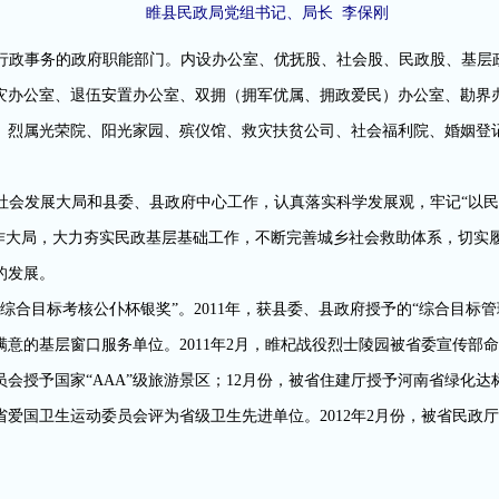
睢县民政局党组书记、局长 李保刚
行政事务的政府职能部门。内设办公室、优抚股、社会股、民政股、基层
灾办公室、退伍安置办公室、双拥（拥军优属、拥政爱民）办公室、勘界办
、烈属光荣院、阳光家园、殡仪馆、救灾扶贫公司、社会福利院、婚姻登记
社会发展大局和县委、县政府中心工作，认真落实科学发展观，牢记“以民
作大局，大力夯实民政基层基础工作，不断完善城乡社会救助体系，切实履
的发展。
“综合目标考核公仆杯银奖”。2011年，获县委、县政府授予的“综合目标管理
意的基层窗口服务单位。2011年2月，睢杞战役烈士陵园被省委宣传部命
会授予国家“AAA”级旅游景区；12月份，被省住建厅授予河南省绿化达标
被省爱国卫生运动委员会评为省级卫生先进单位。2012年2月份，被省民政